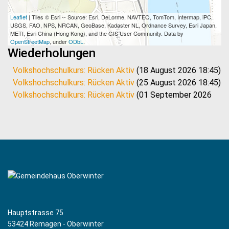
Leaflet
| Tiles © Esri -- Source: Esri, DeLorme, NAVTEQ, TomTom, Intermap, iPC,
USGS, FAO, NPS, NRCAN, GeoBase, Kadaster NL, Ordnance Survey, Esri Japan,
METI, Esri China (Hong Kong), and the GIS User Community. Data by
OpenStreetMap
, under
ODbL
.
Wiederholungen
Volkshochschulkurs: Rücken Aktiv
(18 August 2026 18:45)
Volkshochschulkurs: Rücken Aktiv
(25 August 2026 18:45)
Volkshochschulkurs: Rücken Aktiv
(01 September 2026
18:45)
Volkshochschulkurs: Rücken Aktiv
(08 September 2026
18:45)
Volkshochschulkurs: Rücken Aktiv
(15 September 2026
18:45)
Volkshochschulkurs: Rücken Aktiv
(29 September 2026
18:45)
Volkshochschulkurs: Rücken Aktiv
(06 Oktober 2026
18:45)
Hauptstrasse 75
Volkshochschulkurs: Rücken Aktiv
(13 Oktober 2026
53424 Remagen - Oberwinter