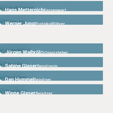
Hans Metternich
Kassenwart
Werner Jung
Protokollführer
Jürgen Walbröl
Ortsvorsteher
Sabine Glaser
Beisitzerin
Dan Hummel
Beisitzer
Winne Glaser
Beisitzer