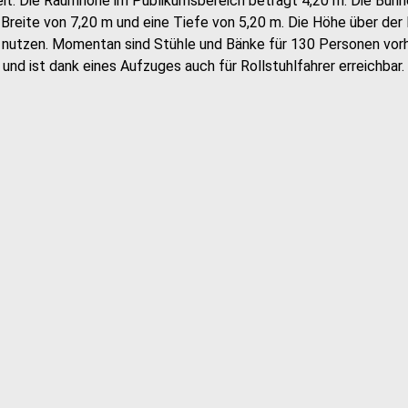
eit. Die Raumhöhe im Publikumsbereich beträgt 4,20 m. Die Bühn
Breite von 7,20 m und eine Tiefe von 5,20 m. Die Höhe über der 
en nutzen. Momentan sind Stühle und Bänke für 130 Personen vor
nd ist dank eines Aufzuges auch für Rollstuhlfahrer erreichbar.