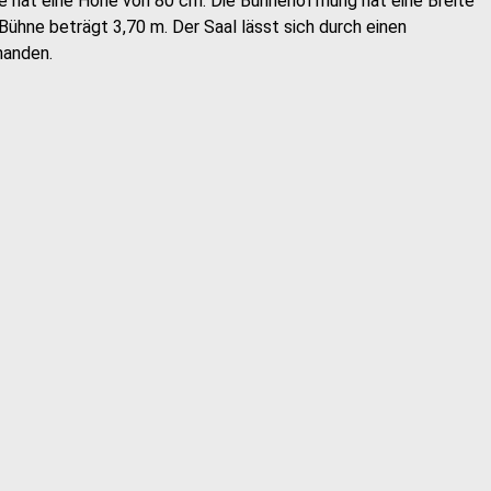
e hat eine Höhe von 80 cm. Die Bühnenöffnung hat eine Breite
Bühne beträgt 3,70 m. Der Saal lässt sich durch einen
handen.