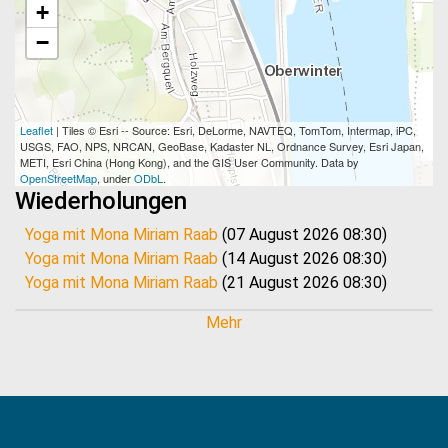
+
−
Leaflet
| Tiles © Esri -- Source: Esri, DeLorme, NAVTEQ, TomTom, Intermap, iPC,
USGS, FAO, NPS, NRCAN, GeoBase, Kadaster NL, Ordnance Survey, Esri Japan,
METI, Esri China (Hong Kong), and the GIS User Community. Data by
OpenStreetMap
, under
ODbL
.
Wiederholungen
Yoga mit Mona Miriam Raab
(07 August 2026 08:30)
Yoga mit Mona Miriam Raab
(14 August 2026 08:30)
Yoga mit Mona Miriam Raab
(21 August 2026 08:30)
Yoga mit Mona Miriam Raab
(28 August 2026 08:30)
Mehr
Yoga mit Mona Miriam Raab
(04 September 2026 08:30)
Yoga mit Mona Miriam Raab
(11 September 2026 08:30)
Yoga mit Mona Miriam Raab
(18 September 2026 08:30)
Yoga mit Mona Miriam Raab
(25 September 2026 08:30)
Yoga mit Mona Miriam Raab
(02 Oktober 2026 08:30)