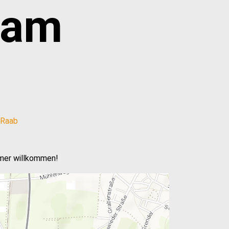
iam
mmer willkommen!