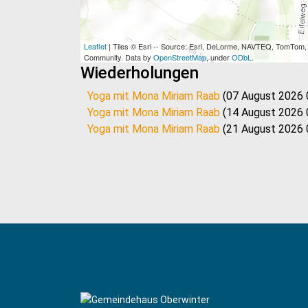
Leaflet
| Tiles © Esri -- Source: Esri, DeLorme, NAVTEQ, TomTom
Community. Data by
OpenStreetMap
, under
ODbL
.
Wiederholungen
Yoga mit Mona Miriam Raab
(07 August 2026 
Yoga mit Mona Miriam Raab
(14 August 2026 
Yoga mit Mona Miriam Raab
(21 August 2026 
Yoga mit Mona Miriam Raab
(28 August 2026 
Yoga mit Mona Miriam Raab
(11 September 20
Yoga mit Mona Miriam Raab
(18 September 20
Yoga mit Mona Miriam Raab
(25 September 20
Yoga mit Mona Miriam Raab
(02 Oktober 2026
Yoga mit Mona Miriam Raab
(09 Oktober 2026
Yoga mit Mona Miriam Raab
(16 Oktober 2026
Yoga mit Mona Miriam Raab
(23 Oktober 2026
Yoga mit Mona Miriam Raab
(30 Oktober 2026
Yoga mit Mona Miriam Raab
(06 November 202