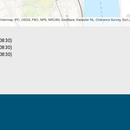
, Intermap, iPC, USGS, FAO, NPS, NRCAN, GeoBase, Kadaster NL, Ordnance Survey, Esri J
08:30)
08:30)
08:30)
08:30)
26 08:30)
26 08:30)
26 08:30)
 08:30)
 08:30)
 08:30)
 08:30)
 08:30)
6 08:30)