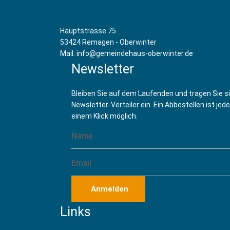
Yoga mit Mona Miriam Raab
(13 November 202
Yoga mit Mona Miriam Raab
(20 November 202
Yoga mit Mona Miriam Raab
(27 November 202
Hauptstrasse 75
Yoga mit Mona Miriam Raab
(04 Dezember 202
53424 Remagen - Oberwinter
Yoga mit Mona Miriam Raab
(11 Dezember 202
Mail: info@gemeindehaus-oberwinter.de
Yoga mit Mona Miriam Raab
(18 Dezember 202
Newsletter
Yoga mit Mona Miriam Raab
(25 Dezember 202
Bleiben Sie auf dem Laufenden und tragen Sie s
Newsletter-Verteiler ein. Ein Abbestellen ist jede
einem Klick möglich.
Anmelden
Links