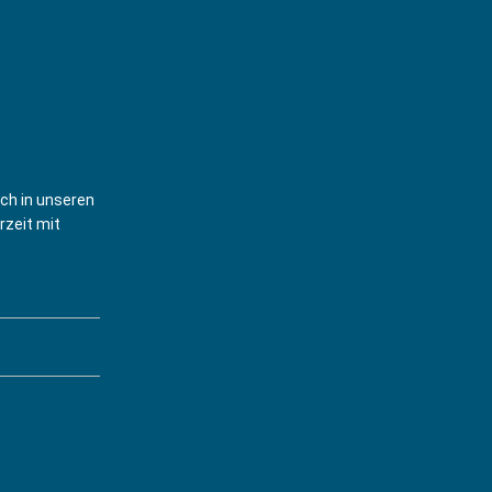
6 08:30)
6 08:30)
6 08:30)
6 08:30)
6 08:30)
6 08:30)
6 08:30)
ich in unseren
rzeit mit