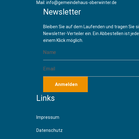
Hafengarde Oberwinter - Kinder- und Jugend
Mail: info@gemeindehaus-oberwinter.de
Hafengarde Oberwinter - Kinder- und Jugend
Newsletter
Hafengarde Oberwinter - Kinder- und Jugend
Hafengarde Oberwinter - Kinder- und Jugend
Bleiben Sie auf dem Laufenden und tragen Sie s
Newsletter-Verteiler ein. Ein Abbestellen ist jede
einem Klick möglich.
Anmelden
Links
Impressum
Datenschutz