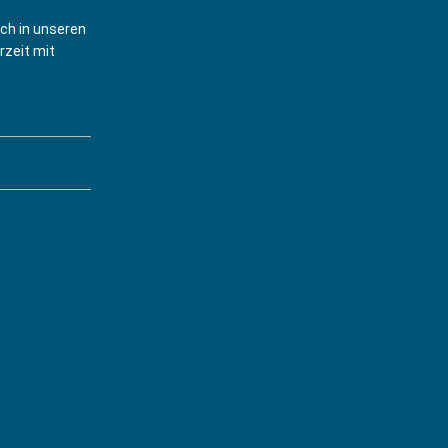
mber 2026 21:00)
ich in unseren
rzeit mit