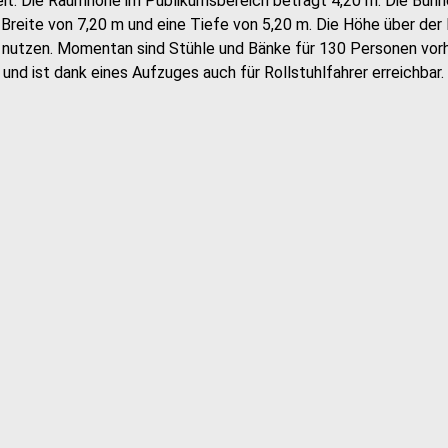
eit. Die Raumhöhe im Publikumsbereich beträgt 4,20 m. Die Bühn
Breite von 7,20 m und eine Tiefe von 5,20 m. Die Höhe über der 
en nutzen. Momentan sind Stühle und Bänke für 130 Personen vor
nd ist dank eines Aufzuges auch für Rollstuhlfahrer erreichbar.