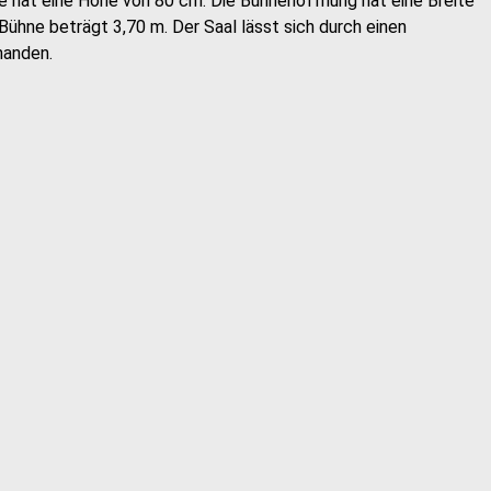
e hat eine Höhe von 80 cm. Die Bühnenöffnung hat eine Breite
Bühne beträgt 3,70 m. Der Saal lässt sich durch einen
handen.