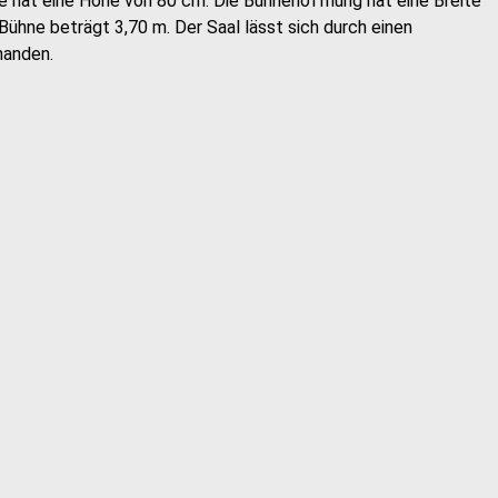
e hat eine Höhe von 80 cm. Die Bühnenöffnung hat eine Breite
Bühne beträgt 3,70 m. Der Saal lässt sich durch einen
handen.