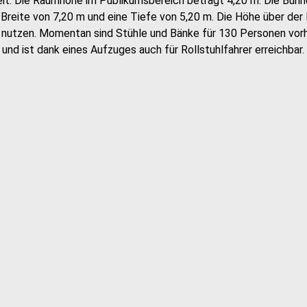
eit. Die Raumhöhe im Publikumsbereich beträgt 4,20 m. Die Bühn
Breite von 7,20 m und eine Tiefe von 5,20 m. Die Höhe über der 
en nutzen. Momentan sind Stühle und Bänke für 130 Personen vor
nd ist dank eines Aufzuges auch für Rollstuhlfahrer erreichbar.