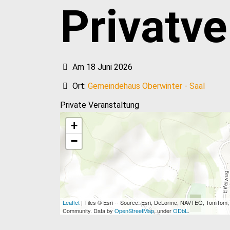
Privatve
Am 18 Juni 2026
Ort:
Gemeindehaus Oberwinter - Saal
Private Veranstaltung
+
−
Leaflet
| Tiles © Esri -- Source: Esri, DeLorme, NAVTEQ, TomTom
Community. Data by
OpenStreetMap
, under
ODbL
.